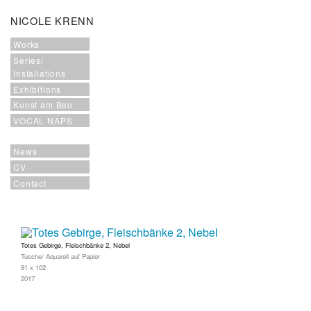
NICOLE KRENN
Works
Series/
Installations
Exhibitions
Kunst am Bau
VOCAL NAPS
News
CV
Contact
Totes Gebirge, Fleischbänke 2, Nebel
Tusche/ Aquarell auf Papier
81 x 102
2017