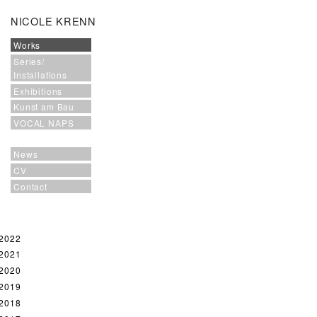
NICOLE KRENN
Works
Series/
Installations
Exhibitions
Kunst am Bau
VOCAL NAPS
News
CV
Contact
2022
2021
2020
2019
2018