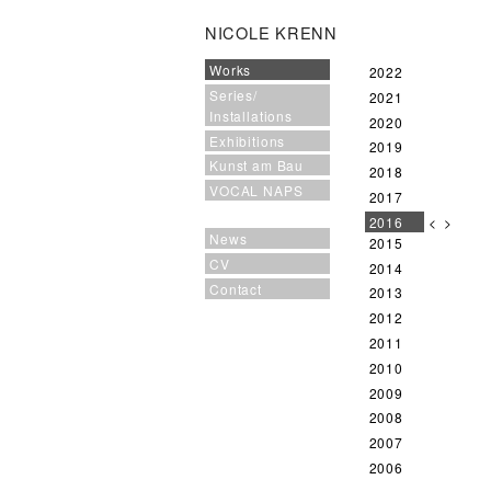
NICOLE KRENN
Works
2022
Series/
2021
Installations
2020
Exhibitions
2019
Kunst am Bau
2018
VOCAL NAPS
2017
2016
<
>
News
2015
CV
2014
Contact
2013
2012
2011
2010
2009
2008
2007
2006