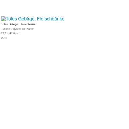
Totes Gebirge, Fleischbänke
Tusche/ Aquarell auf Karton
29,8 x 41,6 cm
2016