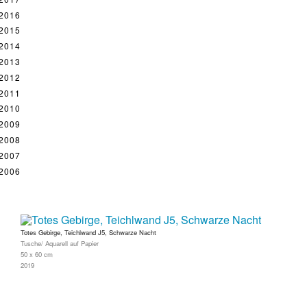
2016
2015
2014
2013
2012
2011
2010
2009
2008
2007
2006
Totes Gebirge, Teichlwand J5, Schwarze Nacht
Tusche/ Aquarell auf Papier
50 x 60 cm
2019