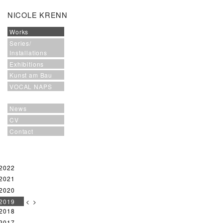
NICOLE KRENN
Works
Series/
Installations
Exhibitions
Kunst am Bau
VOCAL NAPS
News
CV
Contact
2022
2021
2020
2019
<
>
2018
2017